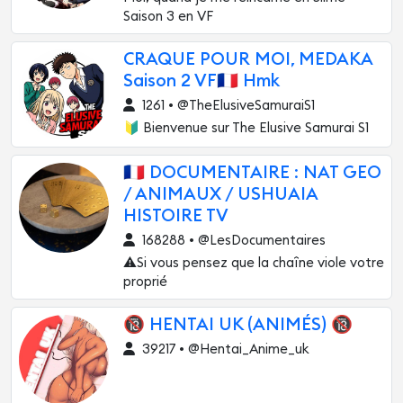
Saison 3 en VF
CRAQUE POUR MOI, MEDAKA
Saison 2 VF🇫🇷 Hmk
1261 • @TheElusiveSamuraiS1
🔰 Bienvenue sur The Elusive Samurai S1
🇫🇷 DOCUMENTAIRE : NAT GEO
/ ANIMAUX / USHUAIA
HISTOIRE TV
168288 • @LesDocumentaires
⚠️Si vous pensez que la chaîne viole votre
proprié
🔞 HENTAI UK (ANIMÉS) 🔞
39217 • @Hentai_Anime_uk