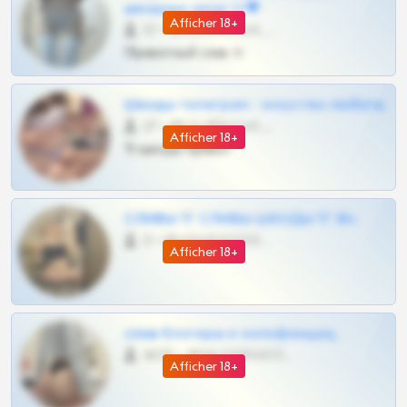
шкодных шкур тг❤
Afficher 18+
57 •
@SZu3ll3sCatt_bot
Приватный слив тг
Шкоды телеграм - искуство любить
27 •
@SZu3ll3sCatt_bot
Afficher 18+
Тг шкоды приват
СЛИВЫ ТГ СЛИВЫ ШКОДЫ ТГ 18+
0 •
@VIPARHIVS55BOT
Afficher 18+
слив блогерш и онлифанщиц
4675 •
@MILKPRIVATES39BOT
Afficher 18+