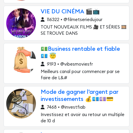
VIE DU CINÉMA 🎬📺
116322 • @filmetseriedujour
TOUT NOUVEAUX FILMS 🎥 ET SÉRIES 🎞️
SE TROUVE DANS
💵Business rentable et fiable
💶 😇
9193 • @vibesmoviesfr
Meilleurs canal pour commencer par se
faire de L&#
Mode de gagner l'argent par
investissements 💰💶💷💳
7468 • @investfiab
Investissez et avoir au retour un multiple
de 10 d