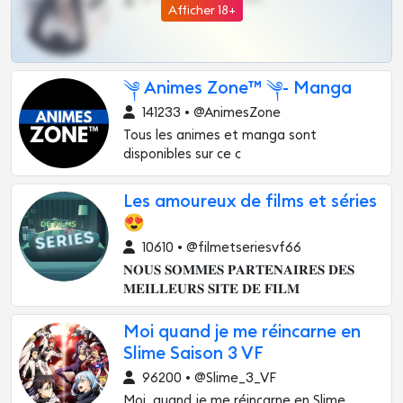
Afficher 18+
༆ Animes Zone™ ༆- Manga
141233 • @AnimesZone
Tous les animes et manga sont
disponibles sur ce c
Les amoureux de films et séries
😍
10610 • @filmetseriesvf66
𝐍𝐎𝐔𝐒 𝐒𝐎𝐌𝐌𝐄𝐒 𝐏𝐀𝐑𝐓𝐄𝐍𝐀𝐈𝐑𝐄𝐒 𝐃𝐄𝐒
𝐌𝐄𝐈𝐋𝐋𝐄𝐔𝐑𝐒 𝐒𝐈𝐓𝐄 𝐃𝐄 𝐅𝐈𝐋𝐌
Moi quand je me réincarne en
Slime Saison 3 VF
96200 • @Slime_3_VF
Moi, quand je me réincarne en Slime