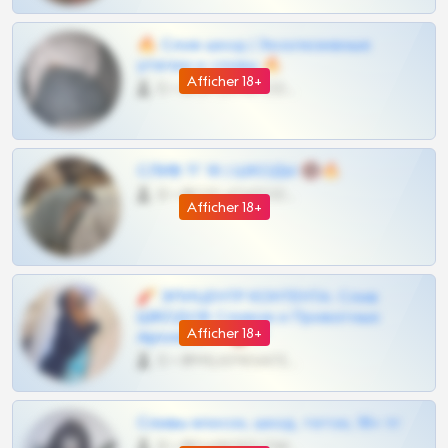
🔥 Слив шкод | Эксклюзивные
утечки и сливы 🔥
Afficher 18+
0 •
@OPLATAPODPSK1BOT
СЛИВ ТГ 18 | ШКОДЫ 🔞🔥
0 •
@OPLATAPODPSK1BOT
Afficher 18+
🧨 ЭПИЦЕНТР КОНТЕНТА: Слив
ШКОДОВ Сливов и Приватных
Afficher 18+
Архивов ТГ 🔞💎
0 •
@MILKPRIVATES39BOT
Сливы вписок, шкод, теток, 18+ тг
0 •
@DARK15FLOWSBOT