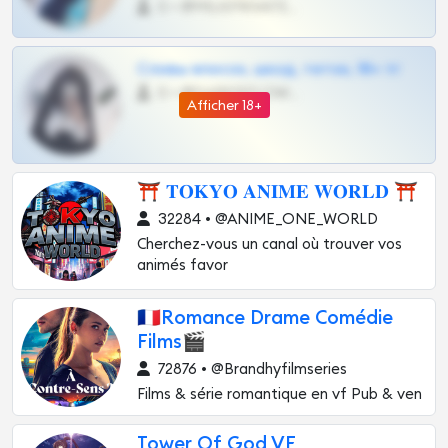
0 •
@MILKPRIVATES39BOT
Сливы вписок, шкод, теток, 18+ тг
0 •
@DARK15FLOWSBOT
Afficher 18+
⛩ 𝐓𝐎𝐊𝐘𝐎 𝐀𝐍𝐈𝐌𝐄 𝐖𝐎𝐑𝐋𝐃 ⛩
32284 • @ANIME_ONE_WORLD
Cherchez-vous un canal où trouver vos
animés favor
🇫🇷Romance Drame Comédie
Films🎬
72876 • @Brandhyfilmseries
Films & série romantique en vf Pub & ven
Tower Of God VF