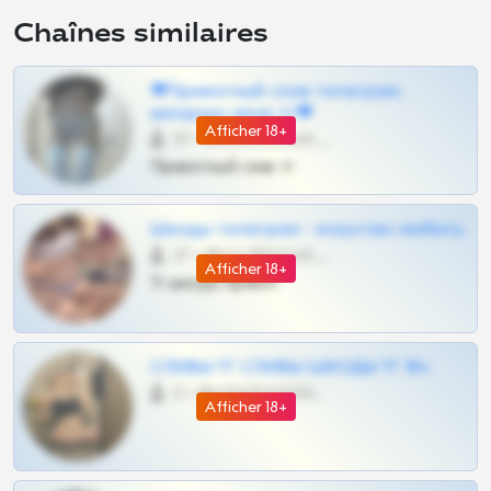
Chaînes similaires
❤Приватный слив телеграм,
шкодных шкур тг❤
Afficher 18+
57 •
@SZu3ll3sCatt_bot
Приватный слив тг
Шкоды телеграм - искуство любить
27 •
@SZu3ll3sCatt_bot
Afficher 18+
Тг шкоды приват
СЛИВЫ ТГ СЛИВЫ ШКОДЫ ТГ 18+
0 •
@VIPARHIVS55BOT
Afficher 18+