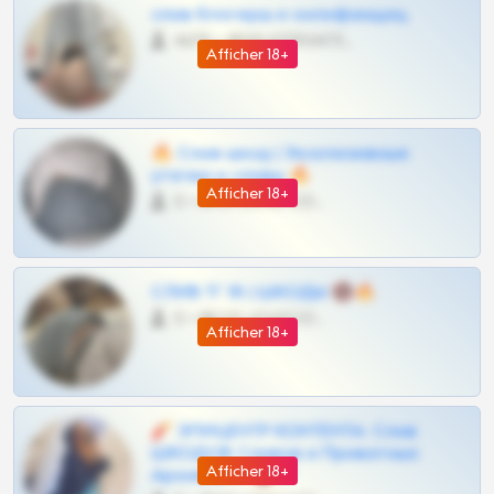
слив блогерш и онлифанщиц
4675 •
@MILKPRIVATES39BOT
Afficher 18+
🔥 Слив шкод | Эксклюзивные
утечки и сливы 🔥
Afficher 18+
0 •
@OPLATAPODPSK1BOT
СЛИВ ТГ 18 | ШКОДЫ 🔞🔥
0 •
@OPLATAPODPSK1BOT
Afficher 18+
🧨 ЭПИЦЕНТР КОНТЕНТА: Слив
ШКОДОВ Сливов и Приватных
Afficher 18+
Архивов ТГ 🔞💎