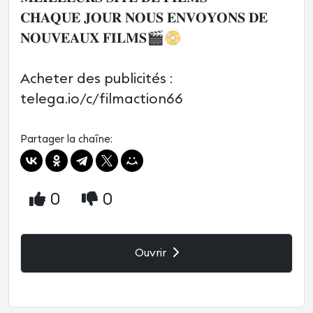
𝐂𝐇𝐀𝐐𝐔𝐄 𝐉𝐎𝐔𝐑 𝐍𝐎𝐔𝐒 𝐄𝐍𝐕𝐎𝐘𝐎𝐍𝐒 𝐃𝐄
𝐍𝐎𝐔𝐕𝐄𝐀𝐔𝐗 𝐅𝐈𝐋𝐌𝐒🎬📀
Acheter des publicités :
telega.io/c/filmaction66
Partager la chaîne:
0
0
Ouvrir