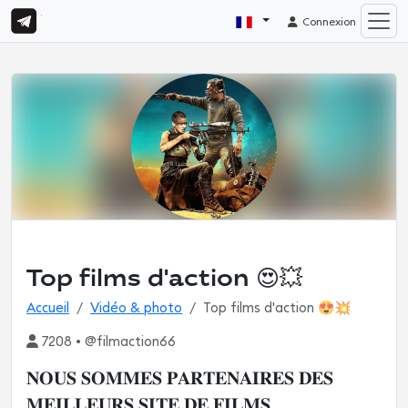
Connexion
Top films d'action 😍💥
Accueil
Vidéo & photo
Top films d'action 😍💥
7208 • @filmaction66
𝐍𝐎𝐔𝐒 𝐒𝐎𝐌𝐌𝐄𝐒 𝐏𝐀𝐑𝐓𝐄𝐍𝐀𝐈𝐑𝐄𝐒 𝐃𝐄𝐒
𝐌𝐄𝐈𝐋𝐋𝐄𝐔𝐑𝐒 𝐒𝐈𝐓𝐄 𝐃𝐄 𝐅𝐈𝐋𝐌𝐒