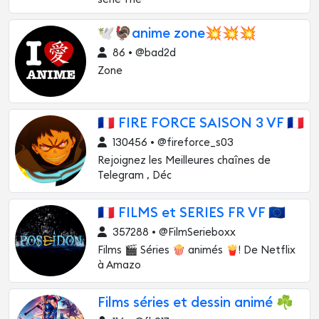
🕊🦃anime zone💥💥💥
86 • @bad2d
Zone
🇫🇷 FIRE FORCE SAISON 3 VF 🇫🇷
130456 • @fireforce_s03
Rejoignez les Meilleures chaînes de
Telegram , Déc
🇫🇷 FILMS et SERIES FR VF 🇪🇺
357288 • @FilmSerieboxx
Films 🎬 Séries 🍿 animés 🍟! De Netflix
à Amazo
Films séries et dessin animé ☘