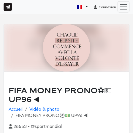
Connexion
FIFA MONEY PRONO⚽️💵
UP96 ◀️
Accueil
Vidéo & photo
FIFA MONEY PRONO⚽️💵 UP96 ◀️
28553 • @sportmondial