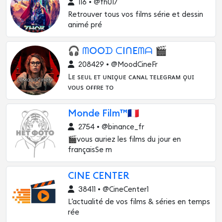
116 • @fh017
Retrouver tous vos films série et dessin
animé pré
🎧 ᗰOOᗪ ᑕIᑎEᗰᗩ 🎬
208429 • @MoodCineFr
Lᴇ sᴇᴜʟ ᴇᴛ ᴜɴɪϙᴜᴇ ᴄᴀɴᴀʟ ᴛᴇʟᴇɢʀᴀᴍ ϙᴜɪ
ᴠᴏᴜs ᴏғғʀᴇ ᴛᴏ
Monde Film™🇫🇷
2754 • @binance_fr
🎬vous auriez les films du jour en
françaisSe m
CINE CENTER
38411 • @CineCenter1
L’actualité de vos films & séries en temps
rée