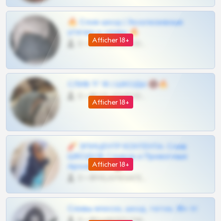
🔥 Слив шкод | Эксклюзивные
утечки и сливы 🔥
Afficher 18+
0 •
@OPLATAPODPSK1BOT
СЛИВ ТГ 18 | ШКОДЫ 🔞🔥
0 •
@OPLATAPODPSK1BOT
Afficher 18+
🧨 ЭПИЦЕНТР КОНТЕНТА: Слив
ШКОДОВ Сливов и Приватных
Afficher 18+
Архивов ТГ 🔞💎
0 •
@MILKPRIVATES39BOT
Сливы вписок, шкод, теток, 18+ тг
0 •
@DARK15FLOWSBOT