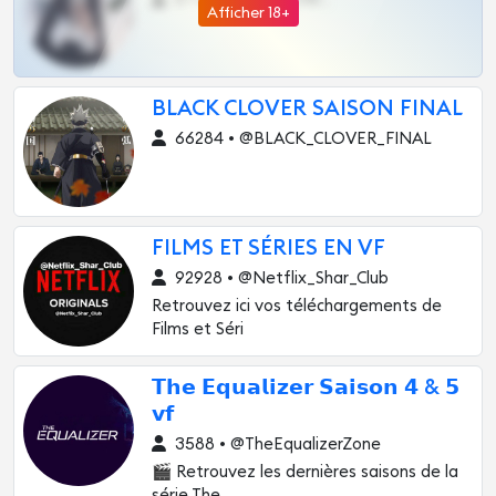
Afficher 18+
BLACK CLOVER SAISON FINAL
66284 • @BLACK_CLOVER_FINAL
FILMS ET SÉRIES EN VF
92928 • @Netflix_Shar_Club
Retrouvez ici vos téléchargements de
Films et Séri
𝗧𝗵𝗲 𝗘𝗾𝘂𝗮𝗹𝗶𝘇𝗲𝗿 𝗦𝗮𝗶𝘀𝗼𝗻 𝟰 & 𝟱
𝘃𝗳
3588 • @TheEqualizerZone
🎬 Retrouvez les dernières saisons de la
série The