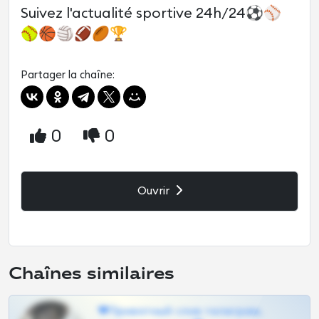
Suivez l'actualité sportive 24h/24⚽⚾
🥎🏀🏐🏈🏉🏆
Partager la chaîne:
0
0
Ouvrir
Chaînes similaires
❤Приватный слив телеграм,