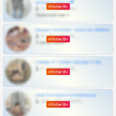
шкодных шкур тг❤
Afficher 18+
57 •
@SZu3ll3sCatt_bot
Приватный слив тг
Шкоды телеграм - искуство любить
27 •
@SZu3ll3sCatt_bot
Afficher 18+
Тг шкоды приват
СЛИВЫ ТГ СЛИВЫ ШКОДЫ ТГ 18+
0 •
@VIPARHIVS55BOT
Afficher 18+
слив блогерш и онлифанщиц
4675 •
@MILKPRIVATES39BOT
Afficher 18+