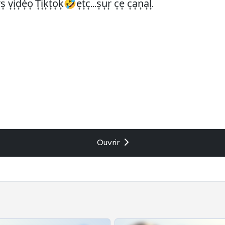
͎ v͎i͎d͎é͎o͎ T͎i͎k͎t͎o͎k͎🤣e͎t͎c͎...s͎u͎r͎ c͎e͎ c͎a͎n͎a͎l͎.
Ouvrir