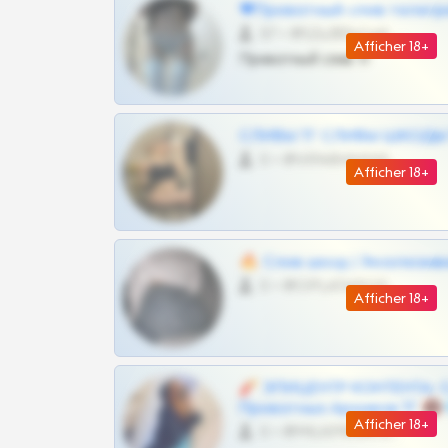
❤Приватный слив телегр
57 •
@SZu3ll3sCatt_bot
Afficher 18+
Приватный слив тг
СЛИВЫ ТГ СЛИВЫ ШКОДЫ Т
0 •
@VIPARHIVS55BOT
Afficher 18+
🔥 Слив шкод | Эксклюзив
0 •
@OPLATAPODPSK1BOT
Afficher 18+
🧨 ЭПИЦЕНТР КОНТЕНТА: 
Приватных Архивов ТГ 🔞
Afficher 18+
0 •
@MILKPRIVATES39BOT