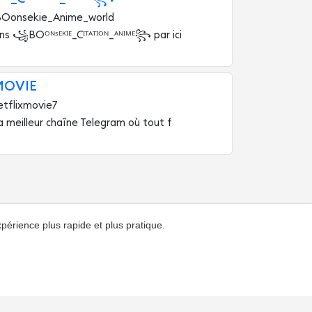
BOonsekie_Anime_world
s ꧁BOᴼᴺˢᴱᴷᴵᴱ_Cᴵᵀᴬᵀᴵᴼᴺ_ᴬᴺᴵᴹᴱ꧂ par ici
MOVIE
etflixmovie7
la meilleur chaîne Telegram où tout f
xpérience plus rapide et plus pratique.
ntrat
Privacy
À propos du catalogue