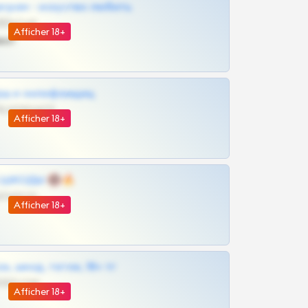
грам - искуство любить
@SZu3ll3sCatt_bot
Afficher 18+
ват
рш и онлифанщиц
@MILKPRIVATES39BOT
Afficher 18+
 | ШКОДЫ 🔞🔥
@OPLATAPODPSK1BOT
Afficher 18+
к, шкод, теток, 18+ тг
@DARK15FLOWSBOT
Afficher 18+