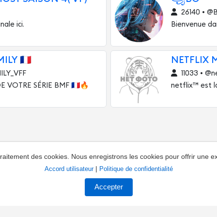
26140 • @
ale ici.
Bienvenue dan
LY 🇫🇷
NETFLIX 
ILY_VFF
11033 • @n
 VOTRE SÉRIE BMF 🇫🇷🔥
netflix™ est 
 traitement des cookies. Nous enregistrons les cookies pour offrir une e
|
Accord utilisateur
Politique de confidentialité
ations concernant la chaîne
Propriétaires de chaînes
Co
Accepter