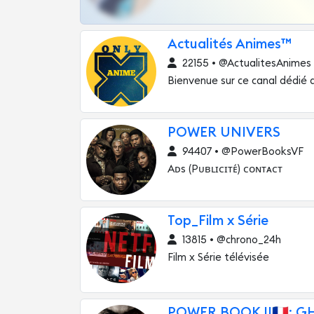
Actualités Animes™️
22155 • @ActualitesAnimes
Bienvenue sur ce canal dédié a
POWER UNIVERS
94407 • @PowerBooksVF
Aᴅs (Pᴜʙʟɪᴄɪᴛᴇ́) ᴄᴏɴᴛᴀᴄᴛ
Top_Film x Série
13815 • @chrono_24h
Film x Série télévisée
POWER BOOK II🇫🇷: G