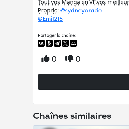
T͎o͎u͎t͎ v͎o͎s͎ M͎a͎n͎g͎a͎ e͎n͎ V͎F͎,v͎o͎s͎ m͎e͎i͎l͎l͎e͎u͎r͎s
P͎r͎o͎p͎r͎i͎o͎:
@sydneyoracio
@Emi1215
Partager la chaîne:
0
0
Chaînes similaires