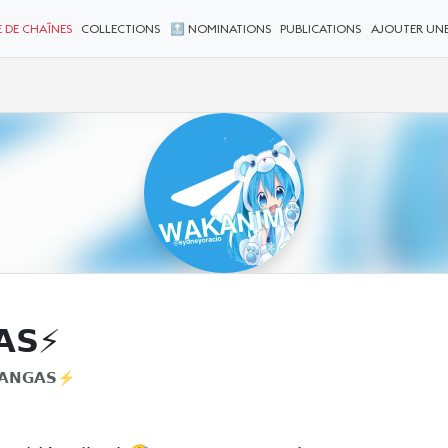
 DE CHAÎNES
COLLECTIONS
🔝 NOMINATIONS
PUBLICATIONS
AJOUTER UN
𝗔𝗦⚡
𝗔𝗡𝗚𝗔𝗦⚡