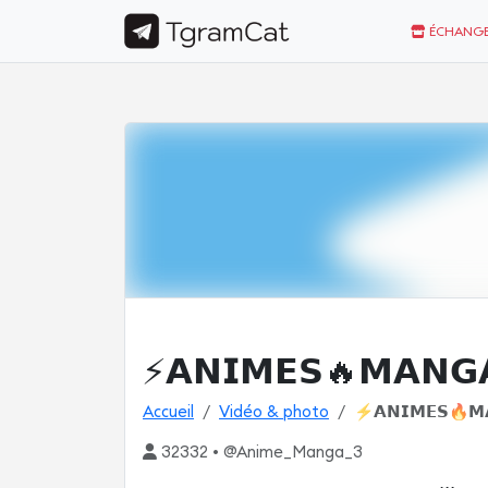
ÉCHANGE
⚡𝗔𝗡𝗜𝗠𝗘𝗦🔥𝗠𝗔𝗡𝗚
Accueil
Vidéo & photo
⚡𝗔𝗡𝗜𝗠𝗘𝗦🔥𝗠
32332 • @Anime_Manga_3