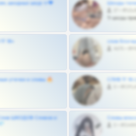
ам, шкодных шкур тг❤
Шкоды теле
27 •
Тг шкоды при
Г 18+
слив блоге
4675 •
ные утечки и сливы 🔥
СЛИВ ТГ 18
0 •
Слив ШКОДОВ Сливов и
Сливы вписо
💎
0 •