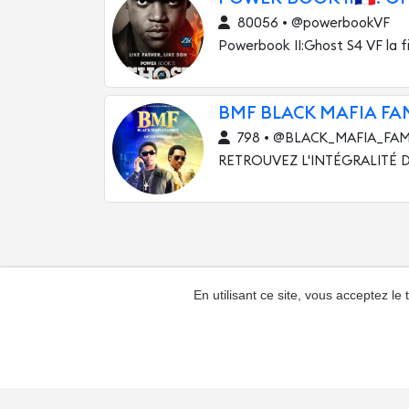
80056 • @powerbookVF
Powerbook II:Ghost S4 VF la fin
BMF BLACK MAFIA FAMI
798 • @BLACK_MAFIA_FAM
RETROUVEZ L'INTÉGRALITÉ DE
En utilisant ce site, vous acceptez le
Ajouter une chaîne
Contacts
Réclam
Palmarès