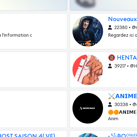
Nouveaux
22380 • @
 l'information c
Regardez ici 
🔞 HENTA
39217 • @
⚔️𝗔𝗡𝗜𝗠
30338 • @c
🟠🟠𝗔𝗡𝗜𝗠
Anim
HOST SAISON 4( VF)
꧁BOᴼᴺˢᴱᴷᴵ