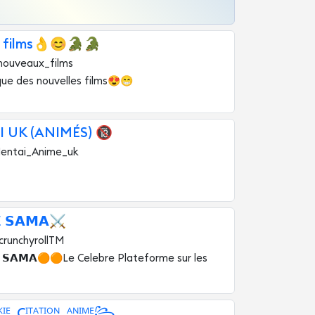
 films👌😊🐊🐊
nouveaux_films
que des nouvelles films😍😁
I UK (ANIMÉS) 🔞
Hentai_Anime_uk
 𝗦𝗔𝗠𝗔⚔️
runchyrollTM
 𝗦𝗔𝗠𝗔🟠🟠Le Celebre Plateforme sur les
ᴱ_Cᴵᵀᴬᵀᴵᴼᴺ_ᴬᴺᴵᴹᴱ꧂