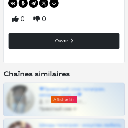
0
0
Ouvrir
Chaînes similaires
❤Приватный слив телеграм,
шкодных шкур тг❤
Afficher 18+
57 •
@SZu3ll3sCatt_bot
Приватный слив тг
Шкоды телеграм - искуство любить