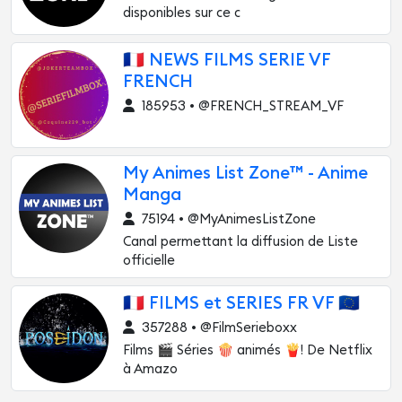
disponibles sur ce c
🇫🇷 NEWS FILMS SERIE VF
FRENCH
185953 • @FRENCH_STREAM_VF
My Animes List Zone™ - Anime
Manga
75194 • @MyAnimesListZone
Canal permettant la diffusion de Liste
officielle
🇫🇷 FILMS et SERIES FR VF 🇪🇺
357288 • @FilmSerieboxx
Films 🎬 Séries 🍿 animés 🍟! De Netflix
à Amazo