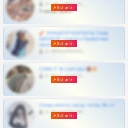
27 •
@SZu3ll3sCatt_bot
Afficher 18+
Тг шкоды приват
🧨 ЭПИЦЕНТР КОНТЕНТА: Слив
ШКОДОВ Сливов и Приватных
Afficher 18+
Архивов ТГ 🔞💎
0 •
@MILKPRIVATES39BOT
СЛИВ ТГ 18 | ШКОДЫ 🔞🔥
0 •
@OPLATAPODPSK1BOT
Afficher 18+
Сливы вписок, шкод, теток, 18+ тг
0 •
@DARK15FLOWSBOT
Afficher 18+