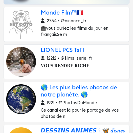
Monde Film™🇫🇷
2754 • @binance_fr
🎬vous auriez les films du jour en
françaisSe m
LIONEL PCS TsT1
12212 • @films_serie_fr
𝐕𝐎𝐔𝐒 𝐑𝐄𝐍𝐃𝐑𝐄 𝐑𝐈𝐂𝐇𝐄
🌎 Les plus belles photos de
notre planète. 🌎
1921 • @PhotosDuMonde
Ce canal est là pour le partage de vos
photos de n
𝘿𝙀𝙎𝙎𝙄𝙉𝙎 𝘼𝙉𝙄𝙈𝙀𝙎 𝔣𝔯🦋 𝒅𝒊𝒔𝒏𝒆𝒚