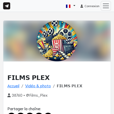
Connexion
𝗙𝗜𝗟𝗠𝗦 𝗣𝗟𝗘𝗫
Accueil
Vidéo & photo
𝗙𝗜𝗟𝗠𝗦 𝗣𝗟𝗘𝗫
38760 • @Films_Plex
Partager la chaîne: