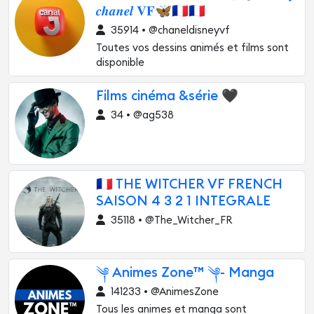
𝒄𝒉𝒂𝒏𝒆𝒍 𝐕𝐅🦋🇨🇵🇨🇵
35914 • @chaneldisneyvf
Toutes vos dessins animés et films sont
disponible
Films cinéma &série 🖤
34 • @ag538
🇫🇷 THE WITCHER VF FRENCH
SAISON 4 3 2 1 INTEGRALE
35118 • @The_Witcher_FR
༆ Animes Zone™ ༆- Manga
141233 • @AnimesZone
Tous les animes et manga sont