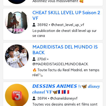
Abonnez vous massivement 🥰
CHEAT SKILL LEVEL UP Saison 2
VF
35982 • @cheat_level_up_vf
La publication de cheat skill level up sur
se cana
MADRIDISTAS DEL MUNDO IS
BACK
27061 •
@MADRIDISTASDELMUNDOBACK
🔥 Toute l’actu du Real Madrid, en temps
réel🗞️
𝘿𝙀𝙎𝙎𝙄𝙉𝙎 𝘼𝙉𝙄𝙈𝙀𝙎 𝔣𝔯🦋 𝒅𝒊𝒔𝒏𝒆𝒚
𝒄𝒉𝒂𝒏𝒆𝒍 𝐕𝐅🦋🇨🇵🇨🇵
35914 • @chaneldisneyvf
Toutes vos dessins animés et films sont