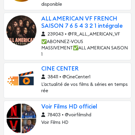
disponible
ALL AMERICAN VF FRENCH
SAISON 7 6 5 4 3 2 1 intégrale
239043 • @FR_ALL_AMERICAN_VF
✅ABONNEZ-VOUS
MASSIVEMENT✅ALL AMERICAN SAISON
1
CINE CENTER
38411 • @CineCenter1
L’actualité de vos films & séries en temps
rée
Voir Films HD officiel
78403 • @voirfilmshd
Voir Films HD