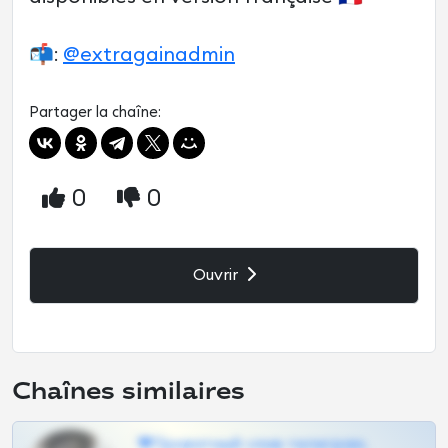
📬:
@extragainadmin
Partager la chaîne:
0
0
Ouvrir
Chaînes similaires
❤Приватный слив телеграм,