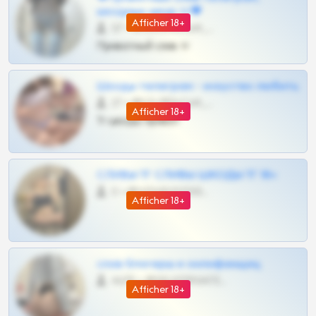
шкодных шкур тг❤
Afficher 18+
57 •
@SZu3ll3sCatt_bot
Приватный слив тг
Шкоды телеграм - искуство любить
27 •
@SZu3ll3sCatt_bot
Afficher 18+
Тг шкоды приват
СЛИВЫ ТГ СЛИВЫ ШКОДЫ ТГ 18+
0 •
@VIPARHIVS55BOT
Afficher 18+
слив блогерш и онлифанщиц
4675 •
@MILKPRIVATES39BOT
Afficher 18+