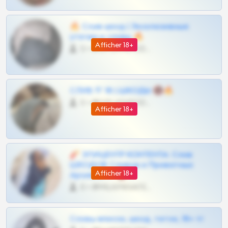
🔥 Слив шкод | Эксклюзивные
утечки и сливы 🔥
Afficher 18+
0 •
@OPLATAPODPSK1BOT
СЛИВ ТГ 18 | ШКОДЫ 🔞🔥
0 •
@OPLATAPODPSK1BOT
Afficher 18+
🧨 ЭПИЦЕНТР КОНТЕНТА: Слив
ШКОДОВ Сливов и Приватных
Afficher 18+
Архивов ТГ 🔞💎
0 •
@MILKPRIVATES39BOT
Сливы вписок, шкод, теток, 18+ тг