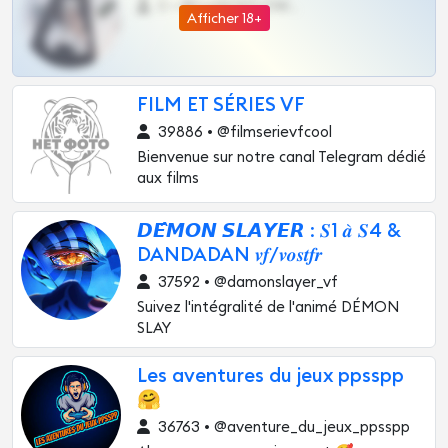
0 •
@DARK15FLOWSBOT
Afficher 18+
FILM ET SÉRIES VF
39886 • @filmserievfcool
Bienvenue sur notre canal Telegram dédié
aux films
𝘿𝙀̂𝙈𝙊𝙉 𝙎𝙇𝘼𝙔𝙀𝙍 : 𝑺1 𝒂̀ 𝑺4 &
DANDADAN 𝒗𝒇/𝒗𝒐𝒔𝒕𝒇𝒓
37592 • @damonslayer_vf
Suivez l'intégralité de l'animé DÉMON
SLAY
Les aventures du jeux ppsspp
🤗
36763 • @aventure_du_jeux_ppsspp