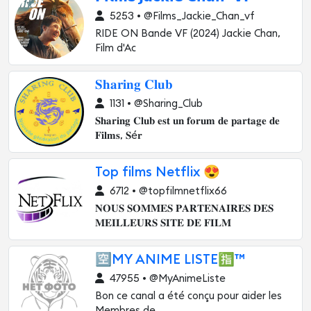
5253 • @Films_Jackie_Chan_vf
RIDE ON Bande VF (2024) Jackie Chan,
Film d'Ac
𝐒𝐡𝐚𝐫𝐢𝐧𝐠 𝐂𝐥𝐮𝐛
1131 • @Sharing_Club
𝐒𝐡𝐚𝐫𝐢𝐧𝐠 𝐂𝐥𝐮𝐛 𝐞𝐬𝐭 𝐮𝐧 𝐟𝐨𝐫𝐮𝐦 𝐝𝐞 𝐩𝐚𝐫𝐭𝐚𝐠𝐞 𝐝𝐞
𝐅𝐢𝐥𝐦𝐬, 𝐒é𝐫
Top films Netflix 😍
6712 • @topfilmnetflix66
𝐍𝐎𝐔𝐒 𝐒𝐎𝐌𝐌𝐄𝐒 𝐏𝐀𝐑𝐓𝐄𝐍𝐀𝐈𝐑𝐄𝐒 𝐃𝐄𝐒
𝐌𝐄𝐈𝐋𝐋𝐄𝐔𝐑𝐒 𝐒𝐈𝐓𝐄 𝐃𝐄 𝐅𝐈𝐋𝐌
🈳MY ANIME LISTE🈯™️
47955 • @MyAnimeListe
Bon ce canal a été conçu pour aider les
Membres de