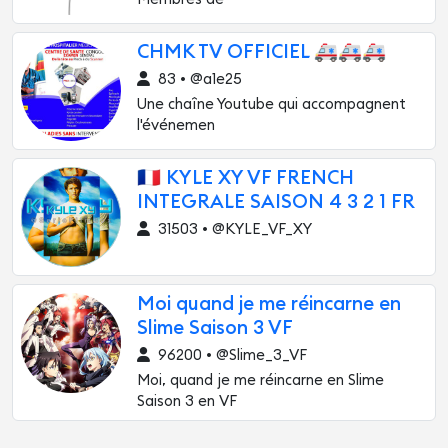
CHMK TV OFFICIEL 🚑🚑🚑
83 • @a1e25
Une chaîne Youtube qui accompagnent
l'événemen
🇫🇷 KYLE XY VF FRENCH
INTEGRALE SAISON 4 3 2 1 FR
31503 • @KYLE_VF_XY
Moi quand je me réincarne en
Slime Saison 3 VF
96200 • @Slime_3_VF
Moi, quand je me réincarne en Slime
Saison 3 en VF