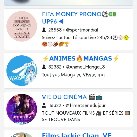
FIFA MONEY PRONO⚽️💵
UP96 ◀️
28553 • @sportmondial
Suivez l'actualité sportive 24h/24⚽⚾🥎
🏀🏐🏈🏉🏆
⚡𝗔𝗡𝗜𝗠𝗘𝗦🔥𝗠𝗔𝗡𝗚𝗔𝗦⚡
32332 • @Anime_Manga_3
T͎o͎u͎t͎ v͎o͎s͎ M͎a͎n͎g͎a͎ e͎n͎ V͎F͎,v͎o͎s͎ m͎e͎i͎
VIE DU CINÉMA 🎬📺
116322 • @filmetseriedujour
TOUT NOUVEAUX FILMS 🎥 ET SÉRIES 🎞️
SE TROUVE DANS
𝗙𝗶𝗹𝗺𝘀 𝗝𝗮𝗰𝗸𝗶𝗲 𝗖𝗵𝗮𝗻 -𝗩𝗙