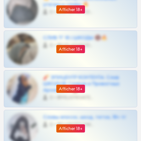
утечки и сливы 🔥
Afficher 18+
0 •
@OPLATAPODPSK1BOT
СЛИВ ТГ 18 | ШКОДЫ 🔞🔥
0 •
@OPLATAPODPSK1BOT
Afficher 18+
🧨 ЭПИЦЕНТР КОНТЕНТА: Слив
ШКОДОВ Сливов и Приватных
Afficher 18+
Архивов ТГ 🔞💎
0 •
@MILKPRIVATES39BOT
Сливы вписок, шкод, теток, 18+ тг
0 •
@DARK15FLOWSBOT
Afficher 18+