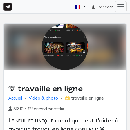
Connexion
🫶 travaille en ligne
Accueil
Vidéo & photo
🫶 travaille en ligne
51310 • @Seriesvfrsnetflix
Lᴇ sᴇᴜʟ ᴇᴛ ᴜɴɪϙᴜᴇ canal qui peut t'aider à
avoir un travail en ligne ᴄᴏɴᴛᴀᴄᴛ: @