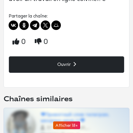
Partager la chaîne:
0
0
Ouvrir
Chaînes similaires
❤Приватный слив телеграм,
шкодных шкур тг❤
Afficher 18+
57 •
@SZu3ll3sCatt_bot