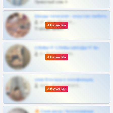
Приватный слив тг
Шкоды телеграм - искуство любить
27 •
@SZu3ll3sCatt_bot
Afficher 18+
Тг шкоды приват
СЛИВЫ ТГ СЛИВЫ ШКОДЫ ТГ 18+
0 •
@VIPARHIVS55BOT
Afficher 18+
слив блогерш и онлифанщиц
4675 •
@MILKPRIVATES39BOT
Afficher 18+
🔥 Слив шкод | Эксклюзивные