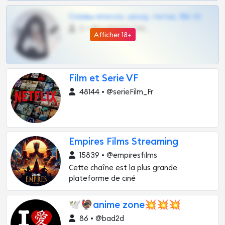
Сливы вписок, шкод, теток, 18+ тг
0 •
@DARK15FLOWSBOT
Afficher 18+
Film et Serie VF
48144 • @serieFilm_Fr
Empires Films Streaming
15839 • @empiresfilms
Cette chaîne est la plus grande
plateforme de ciné
🕊🦃anime zone💥💥💥
86 • @bad2d