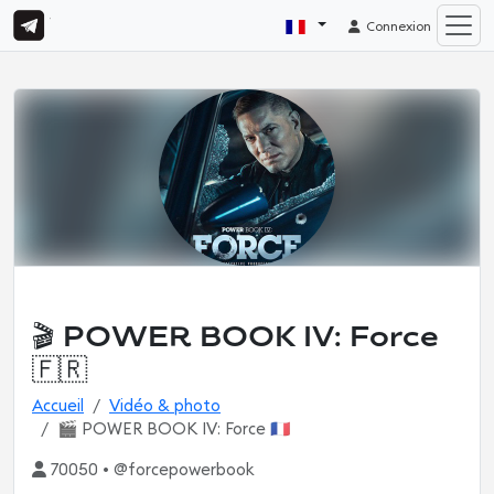
Connexion
🎬 POWER BOOK IV: Force
🇫🇷
Accueil
Vidéo & photo
🎬 POWER BOOK IV: Force 🇫🇷
70050 • @forcepowerbook