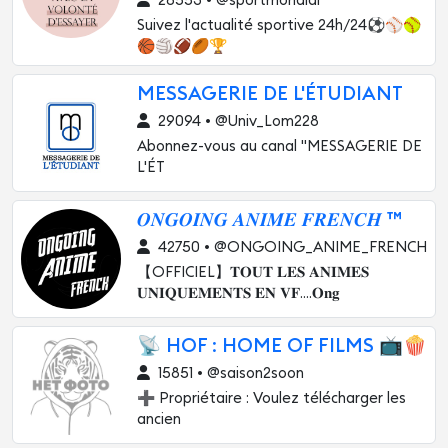
28553 • @sportmondial
Suivez l'actualité sportive 24h/24⚽⚾🥎
🏀🏐🏈🏉🏆
MESSAGERIE DE L'ÉTUDIANT
29094 • @Univ_Lom228
Abonnez-vous au canal "MESSAGERIE DE
L'ÉT
𝑶𝑵𝑮𝑶𝑰𝑵𝑮 𝑨𝑵𝑰𝑴𝑬 𝑭𝑹𝑬𝑵𝑪𝑯 ™
42750 • @ONGOING_ANIME_FRENCH
【OFFICIEL】𝐓𝐎𝐔𝐓 𝐋𝐄𝐒 𝐀𝐍𝐈𝐌𝐄𝐒
𝐔𝐍𝐈𝐐𝐔𝐄𝐌𝐄𝐍𝐓𝐒 𝐄𝐍 𝐕𝐅....𝐎𝐧𝐠
📡 HOF : HOME OF FILMS 📺🍿
15851 • @saison2soon
➕ Propriétaire : Voulez télécharger les
ancien