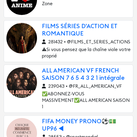
Zone
FILMS SÉRIES D'ACTION ET
ROMANTIQUE
281432 • @FILMS_ET_SERIES_ACTIONS
⚠️Si vous pensez que la chaîne viole votre
proprié
ALL AMERICAN VF FRENCH
SAISON 7 6 5 4 3 2 1 intégrale
239043 • @FR_ALL_AMERICAN_VF
✅ABONNEZ-VOUS
MASSIVEMENT✅ALL AMERICAN SAISON
1
FIFA MONEY PRONO⚽️💵
UP96 ◀️