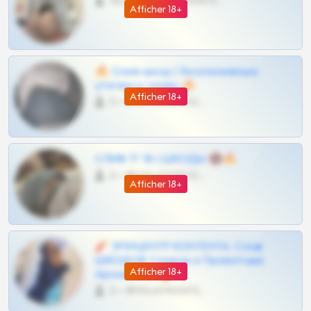
4675 •
@MILKPRIVATES39BOT
Afficher 18+
🔥 Слив шкод | Эксклюзивные
утечки и сливы 🔥
Afficher 18+
0 •
@OPLATAPODPSK1BOT
СЛИВ ТГ 18 | ШКОДЫ 🔞🔥
0 •
@OPLATAPODPSK1BOT
Afficher 18+
🧨 ЭПИЦЕНТР КОНТЕНТА: Слив
ШКОДОВ Сливов и Приватных
Afficher 18+
Архивов ТГ 🔞💎
0 •
@MILKPRIVATES39BOT