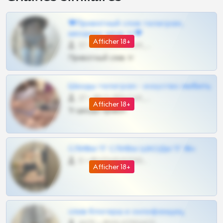
❤Приватный слив телеграм,
шкодных шкур тг❤
Afficher 18+
57 •
@SZu3ll3sCatt_bot
Приватный слив тг
Шкоды телеграм - искуство любить
27 •
@SZu3ll3sCatt_bot
Afficher 18+
Тг шкоды приват
СЛИВЫ ТГ СЛИВЫ ШКОДЫ ТГ 18+
0 •
@VIPARHIVS55BOT
Afficher 18+
слив блогерш и онлифанщиц