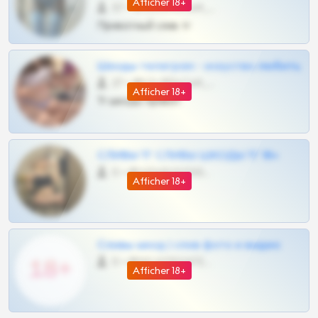
Afficher 18+
57 •
@SZu3ll3sCatt_bot
Приватный слив тг
Шкоды телеграм - искуство любить
27 •
@SZu3ll3sCatt_bot
Afficher 18+
Тг шкоды приват
СЛИВЫ ТГ СЛИВЫ ШКОДЫ ТГ 18+
0 •
@VIPARHIVS55BOT
Afficher 18+
Сливы шкод | слив фото и видео
0 •
@MILKPRIVATES39BOT
Afficher 18+