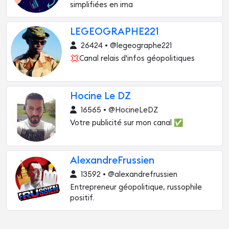
simplifiées en ima
LEGEOGRAPHE221
26424 • @legeographe221
💢Canal relais d'infos géopolitiques
Hocine Le DZ
16565 • @HocineLeDZ
Votre publicité sur mon canal ✅️
AlexandreFrussien
13592 • @alexandrefrussien
Entrepreneur géopolitique, russophile
positif.