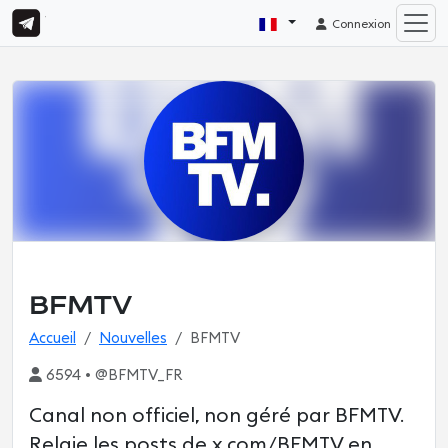
Connexion
BFMTV
Accueil
Nouvelles
BFMTV
6594 • @BFMTV_FR
Canal non officiel, non géré par BFMTV.
Relaie les posts de x.com/BFMTV en