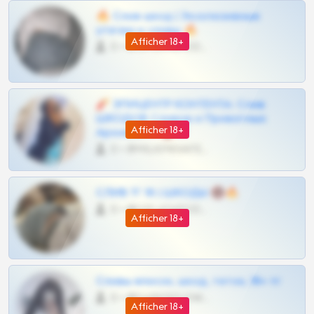
🔥 Слив шкод | Эксклюзивные
утечки и сливы 🔥
Afficher 18+
0 •
@OPLATAPODPSK1BOT
🧨 ЭПИЦЕНТР КОНТЕНТА: Слив
ШКОДОВ Сливов и Приватных
Afficher 18+
Архивов ТГ 🔞💎
0 •
@MILKPRIVATES39BOT
СЛИВ ТГ 18 | ШКОДЫ 🔞🔥
0 •
@OPLATAPODPSK1BOT
Afficher 18+
Сливы вписок, шкод, теток, 18+ тг
0 •
@DARK15FLOWSBOT
Afficher 18+