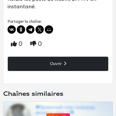
instantané.
Partager la chaîne:
0
0
Ouvrir
Chaînes similaires
❤Приватный слив телеграм,
шкодных шкур тг❤