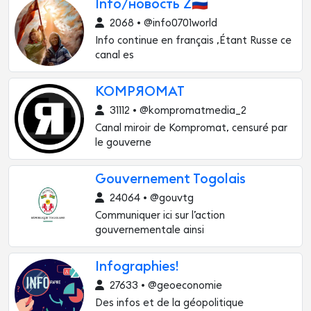
Info/новость Z🇷🇺
2068 • @info0701world
Info continue en français ,Étant Russe ce
canal es
KOMPЯOMAT
31112 • @kompromatmedia_2
Canal miroir de Kompromat, censuré par
le gouverne
Gouvernement Togolais
24064 • @gouvtg
Communiquer ici sur l’action
gouvernementale ainsi
Infographies!
27633 • @geoeconomie
Des infos et de la géopolitique