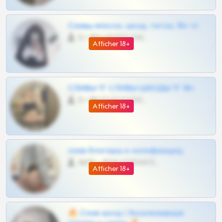
Сливы вписок, шкод, теток, 18+ тг
0 •
@DARK15FLOWSBOT
Afficher 18+
СЛИВЫ ТГ СЛИВЫ ШКОДЫ ТГ 18+
0 •
@VIPARHIVS55BOT
Afficher 18+
слив блогерш и онлифанщиц
4675 •
@MILKPRIVATES39BOT
Afficher 18+
🔥 Слив шкод | Эксклюзивные