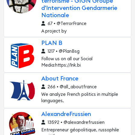
terrorisme - GIGN Groupe
d'Intervention Gendarmerie
Nationale
67 • @TerrorFrance
A project by
PLAN B
1217 • @PlanBsg
Follow us on all our Social
Media:https://lnk.bi
About France
266 • @all_aboutfrance
We analyze French politics in multiple
languages,
AlexandreFrussien
13592 • @alexandrefrussien
Entrepreneur géopolitique, russophile