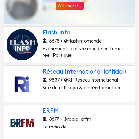
утечки и сливы 🔥
Afficher 18+
0 •
@OPLATAPODPSK1BOT
Flash Info
8678 • @flashinfomonde
Événements dans le monde en temps
réel. Politique
Réseau International (officiel)
9837 • @RI_ReseauInternational
Site de réflexion & de réinformation
ERFM
3877 • @radio_erfm
La radio de