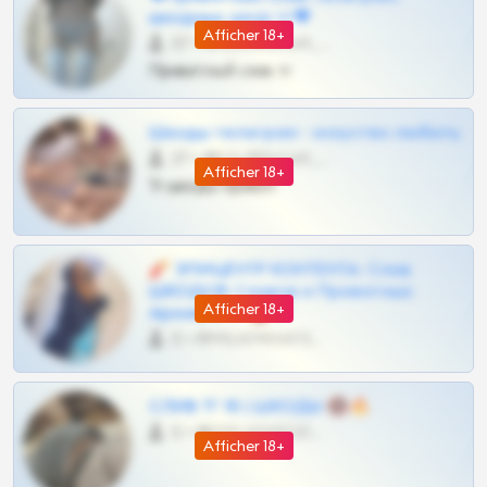
шкодных шкур тг❤
Afficher 18+
57 •
@SZu3ll3sCatt_bot
Приватный слив тг
Шкоды телеграм - искуство любить
27 •
@SZu3ll3sCatt_bot
Afficher 18+
Тг шкоды приват
🧨 ЭПИЦЕНТР КОНТЕНТА: Слив
ШКОДОВ Сливов и Приватных
Afficher 18+
Архивов ТГ 🔞💎
0 •
@MILKPRIVATES39BOT
СЛИВ ТГ 18 | ШКОДЫ 🔞🔥
0 •
@OPLATAPODPSK1BOT
Afficher 18+