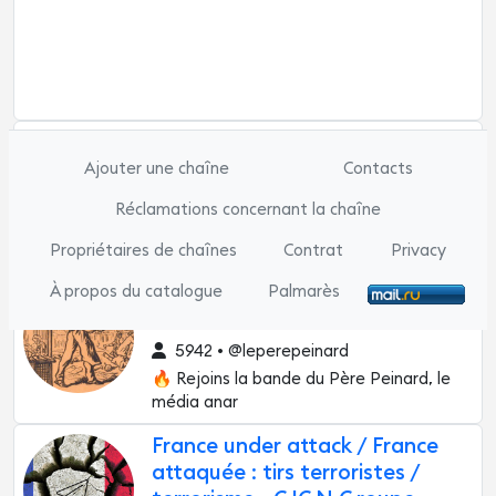
Guerre Russie Ukraine [🔴] 🇷🇺
🇺🇦 (Groupe de secours)
Ajouter une chaîne
Contacts
8581 • @russieukraineguerre
Réclamations concernant la chaîne
🐙 Voici un flux adressé à ceux intéressés
Propriétaires de chaînes
de suivr
Contrat
Privacy
À propos du catalogue
Palmarès
Le Père Peinard - L'info
libertaire
5942 • @leperepeinard
🔥 Rejoins la bande du Père Peinard, le
média anar
France under attack / France
attaquée : tirs terroristes /