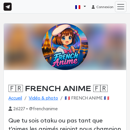
Connexion
🇫🇷 FRENCH ANIME 🇫🇷
Accueil
Vidéo & photo
🇫🇷 FRENCH ANIME 🇫🇷
26227 • @frenchanime
Que tu sois otaku ou pas tant que
t'aimes les animés rejoint nous champion