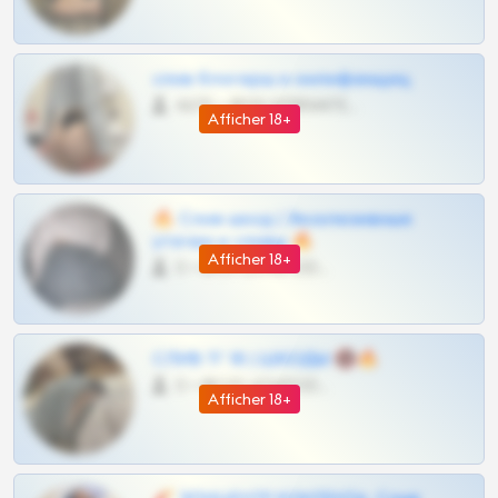
слив блогерш и онлифанщиц
4675 •
@MILKPRIVATES39BOT
Afficher 18+
🔥 Слив шкод | Эксклюзивные
утечки и сливы 🔥
Afficher 18+
0 •
@OPLATAPODPSK1BOT
СЛИВ ТГ 18 | ШКОДЫ 🔞🔥
0 •
@OPLATAPODPSK1BOT
Afficher 18+