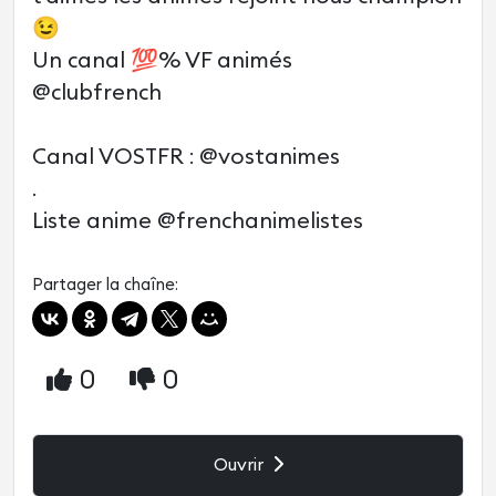
😉
Un canal 💯% VF animés
@clubfrench
Canal VOSTFR : @vostanimes
.
Liste anime @frenchanimelistes
Partager la chaîne:
0
0
Ouvrir