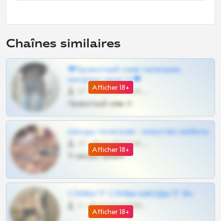
Chaînes similaires
❤Приватный слив телеграм,
шкодных шкур тг❤
Afficher 18+
57 •
@SZu3ll3sCatt_bot
Приватный слив тг
Шкоды телеграм - искуство любить
27 •
@SZu3ll3sCatt_bot
Afficher 18+
Тг шкоды приват
СЛИВЫ ТГ СЛИВЫ ШКОДЫ ТГ 18+
0 •
@VIPARHIVS55BOT
Afficher 18+