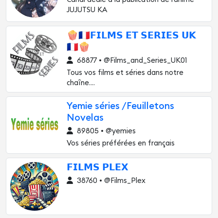
JUJUTSU KA
🍿🇫🇷𝗙𝗜𝗟𝗠𝗦 𝗘𝗧 𝗦𝗘𝗥𝗜𝗘𝗦 𝗨𝗞
🇫🇷🍿
68877 • @Films_and_Series_UK01
Tous vos films et séries dans notre
chaîne....
Yemie séries /Feuilletons
Novelas
89805 • @yemies
Vos séries préférées en français
𝗙𝗜𝗟𝗠𝗦 𝗣𝗟𝗘𝗫
38760 • @Films_Plex