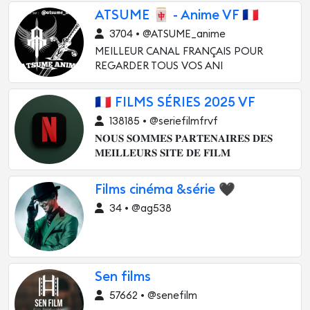
ATSUME 🀄️ - Anime VF 🇫🇷
3704 • @ATSUME_anime
MEILLEUR CANAL FRANÇAIS POUR
REGARDER TOUS VOS ANI
🇫🇷 FILMS SÉRIES 2025 VF
138185 • @seriefilmfrvf
𝐍𝐎𝐔𝐒 𝐒𝐎𝐌𝐌𝐄𝐒 𝐏𝐀𝐑𝐓𝐄𝐍𝐀𝐈𝐑𝐄𝐒 𝐃𝐄𝐒
𝐌𝐄𝐈𝐋𝐋𝐄𝐔𝐑𝐒 𝐒𝐈𝐓𝐄 𝐃𝐄 𝐅𝐈𝐋𝐌
Films cinéma &série 🖤
34 • @ag538
Sen films
57662 • @senefilm