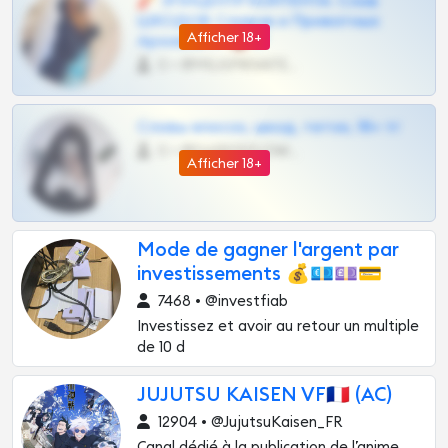
🧨 ЭПИЦЕНТР КОНТЕНТА: Слив
ШКОДОВ Сливов и Приватных
Afficher 18+
Архивов ТГ 🔞💎
0 •
@MILKPRIVATES39BOT
Сливы вписок, шкод, теток, 18+ тг
0 •
@DARK15FLOWSBOT
Afficher 18+
Mode de gagner l'argent par
investissements 💰💶💷💳
7468 • @investfiab
Investissez et avoir au retour un multiple
de 10 d
JUJUTSU KAISEN VF🇫🇷 (AC)
12904 • @JujutsuKaisen_FR
Canal dédié à la publication de l’anime