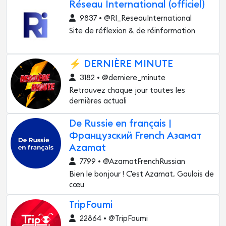
Réseau International (officiel)
9837 • @RI_ReseauInternational
Site de réflexion & de réinformation
⚡️ DERNIÈRE MINUTE
3182 • @derniere_minute
Retrouvez chaque jour toutes les
dernières actuali
De Russie en français |
Французский French Азамат
Azamat
7799 • @AzamatFrenchRussian
Bien le bonjour ! C’est Azamat, Gaulois de
cœu
TripFoumi
22864 • @TripFoumi