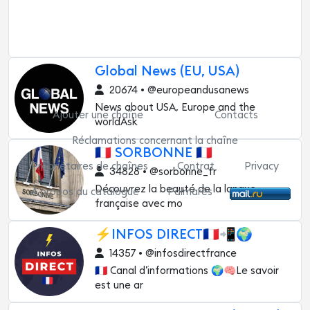
Global News (EU, USA)
20674 • @europeandusanews
News about USA, Europe and the
Ajouter une chaîne
Contacts
worldAsk
Réclamations concernant la chaîne
🇫🇷 SORBONNE 🇫🇷
Propriétaires de chaînes
Contrat
Privacy
34828 • @sorbonne_fr
Découvrez la beauté de la langue
À propos du catalogue
Palmarès
française avec mo
⚡️INFOS DIRECT🇫🇷📲🌍
14357 • @infosdirectfrance
🇫🇷 Canal d’informations 🌍🧠Le savoir
est une ar