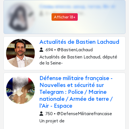
Сливы вписок, шкод, теток, 18+ тг
0 •
@DARK15FLOWSBOT
Afficher 18+
Actualités de Bastien Lachaud
694 • @BastienLachaud
Actualités de Bastien Lachaud, député
de la Seine-
Défense militaire française -
Nouvelles et sécurité sur
Telegram : Police / Marine
nationale / Armée de terre /
l'Air - Espace
750 • @DefenseMilitaireFrancaise
Un projet de