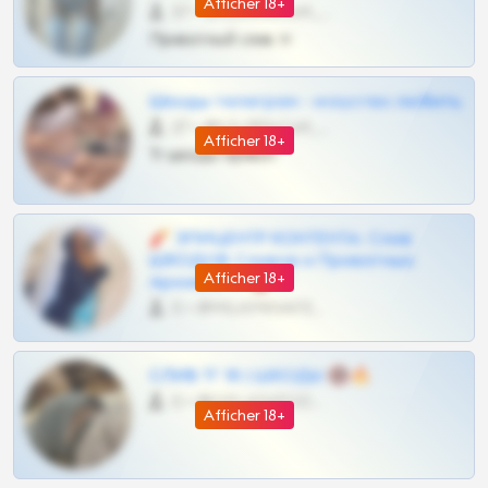
Afficher 18+
57 •
@SZu3ll3sCatt_bot
Приватный слив тг
Шкоды телеграм - искуство любить
27 •
@SZu3ll3sCatt_bot
Afficher 18+
Тг шкоды приват
🧨 ЭПИЦЕНТР КОНТЕНТА: Слив
ШКОДОВ Сливов и Приватных
Afficher 18+
Архивов ТГ 🔞💎
0 •
@MILKPRIVATES39BOT
СЛИВ ТГ 18 | ШКОДЫ 🔞🔥
0 •
@OPLATAPODPSK1BOT
Afficher 18+