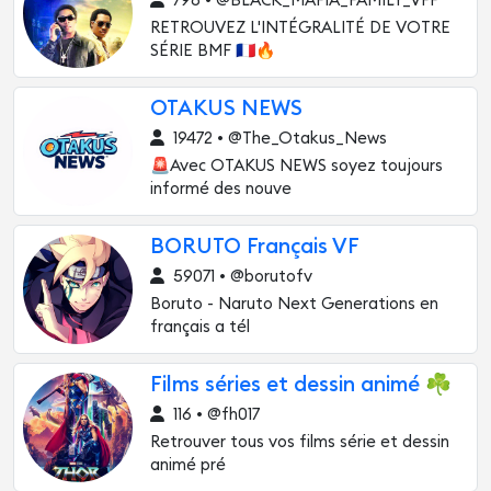
798 • @BLACK_MAFIA_FAMILY_VFF
RETROUVEZ L'INTÉGRALITÉ DE VOTRE
SÉRIE BMF 🇫🇷🔥
OTAKUS NEWS
19472 • @The_Otakus_News
🚨Avec OTAKUS NEWS soyez toujours
informé des nouve
BORUTO Français VF
59071 • @borutofv
Boruto - Naruto Next Generations en
français a tél
Films séries et dessin animé ☘
116 • @fh017
Retrouver tous vos films série et dessin
animé pré