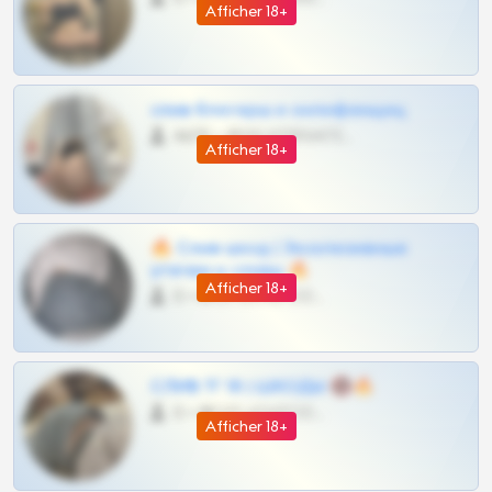
Afficher 18+
слив блогерш и онлифанщиц
4675 •
@MILKPRIVATES39BOT
Afficher 18+
🔥 Слив шкод | Эксклюзивные
утечки и сливы 🔥
Afficher 18+
0 •
@OPLATAPODPSK1BOT
СЛИВ ТГ 18 | ШКОДЫ 🔞🔥
0 •
@OPLATAPODPSK1BOT
Afficher 18+