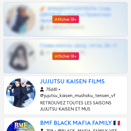
🧨 ЭПИЦЕНТР КОНТЕНТА: Слив
ШКОДОВ Сливов и Приватных
Afficher 18+
Архивов ТГ 🔞💎
0 •
@MILKPRIVATES39BOT
Сливы вписок, шкод, теток, 18+ тг
0 •
@DARK15FLOWSBOT
Afficher 18+
JUJUTSU KAISEN FILMS
75681 •
@jujutsu_kaisen_mushoku_tensen_vf
RETROUVEZ TOUTES LES SAISONS
JUJUTSU KAISEN ET MUS
BMF BLACK MAFIA FAMILY 🇫🇷