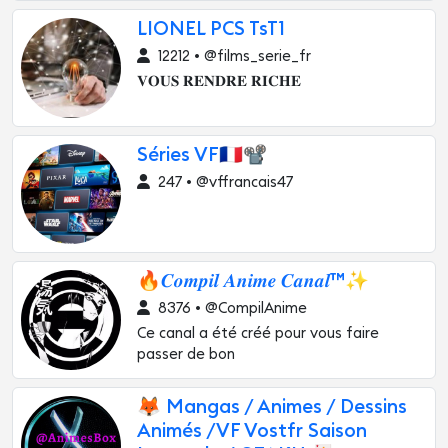
LIONEL PCS TsT1
12212 • @films_serie_fr
𝐕𝐎𝐔𝐒 𝐑𝐄𝐍𝐃𝐑𝐄 𝐑𝐈𝐂𝐇𝐄
Séries VF🇨🇵📽️
247 • @vffrancais47
🔥𝑪𝒐𝒎𝒑𝒊𝒍 𝑨𝒏𝒊𝒎𝒆 𝑪𝒂𝒏𝒂𝒍™✨
8376 • @CompilAnime
Ce canal a été créé pour vous faire
passer de bon
🦊 Mangas / Animes / Dessins
Animés /VF Vostfr Saison