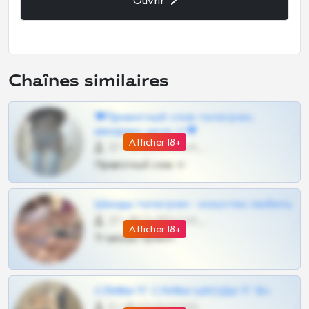
Ouvrir
Chaînes similaires
❤Приватный слив телеграм,
шкодных шкур тг❤
Afficher 18+
57 •
@SZu3ll3sCatt_bot
Приватный слив тг
Шкоды телеграм - искуство любить
27 •
@SZu3ll3sCatt_bot
Afficher 18+
Тг шкоды приват
СЛИВЫ ТГ СЛИВЫ ШКОДЫ ТГ 18+
0 •
@VIPARHIVS55BOT