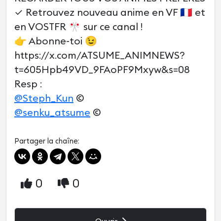
✓ Retrouvez nouveau anime en VF 🇫🇷 et
en VOSTFR 🎌 sur ce canal !
👉 Abonne-toi 😉
https://x.com/ATSUME_ANIMNEWS?
t=605Hpb49VD_9FAoPF9Mxyw&s=08
Resp :
@Steph_Kun
©
@senku_atsume
©
Partager la chaîne:
0
0